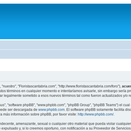
 "nuestro", "Floristascantabria.com", "http://www.floristascantabria.com/foro"),
acue
estos términos en cualquier momento e intentaríamos avisarle, sin embargo sería p
ar legalmente sometido a esos nuevos términos tal como fueron actualizados y/o 
"sus", "software phpBB", "www.phpbb.com", "phpBB Group", "phpBB Teams") el cual e
puede ser descargada de
www.phpbb.com
. El software phpBB solamente facilita di
 más información sobre phpBB, por favor visite:
http://www.phpbb.com/
.
ndecente, amenazante, sexual o cualquier otro material que pueda violar cualquier 
pulsado y, si lo creemos oportuno, con notificación a su Proveedor de Servicios d