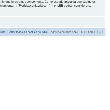
omento que lo creamos conveniente. Como usuario
acuerda
que cualquier
timiento, ni "Floristascantabria.com" ni phpBB podrán considerarse
quipo
•
Borrar todas las cookies del Sitio
• Todos los horarios son UTC + 1 hora [
DST
]