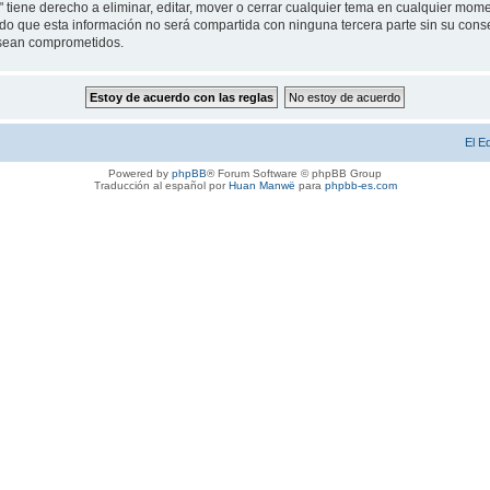
" tiene derecho a eliminar, editar, mover o cerrar cualquier tema en cualquier m
 que esta información no será compartida con ninguna tercera parte sin su consen
s sean comprometidos.
El E
Powered by
phpBB
® Forum Software © phpBB Group
Traducción al español por
Huan Manwë
para
phpbb-es.com