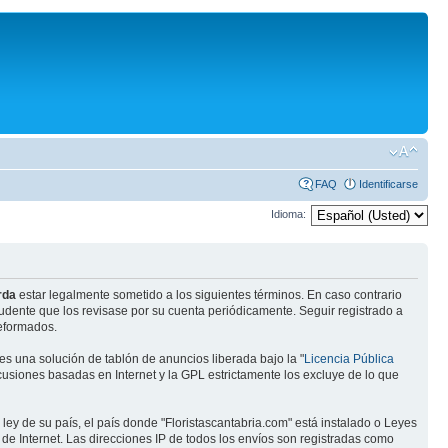
FAQ
Identificarse
Idioma:
rda
estar legalmente sometido a los siguientes términos. En caso contrario
rudente que los revisase por su cuenta periódicamente. Seguir registrado a
reformados.
s una solución de tablón de anuncios liberada bajo la "
Licencia Pública
scusiones basadas en Internet y la GPL estrictamente los excluye de lo que
ley de su país, el país donde "Floristascantabria.com" está instalado o Leyes
e Internet. Las direcciones IP de todos los envíos son registradas como