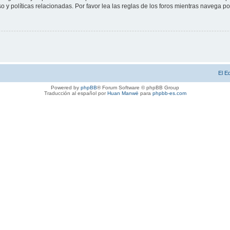
 y políticas relacionadas. Por favor lea las reglas de los foros mientras navega por 
El E
Powered by
phpBB
® Forum Software © phpBB Group
Traducción al español por
Huan Manwë
para
phpbb-es.com