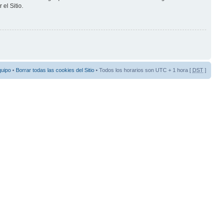
el Sitio.
quipo
•
Borrar todas las cookies del Sitio
• Todos los horarios son UTC + 1 hora [
DST
]